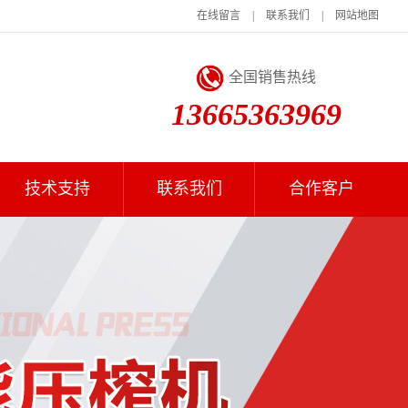
在线留言
|
联系我们
|
网站地图
全国销售热线
13665363969
技术支持
联系我们
合作客户