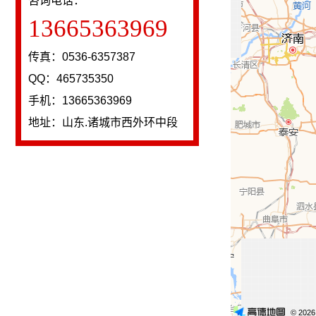
咨询电话：
13665363969
传真：0536-6357387
QQ：465735350
手机：13665363969
地址：山东.诸城市西外环中段